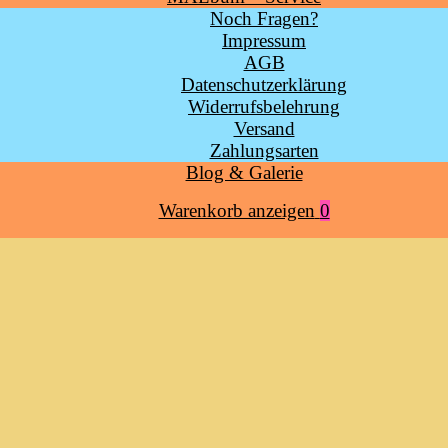
Noch Fragen?
Impressum
AGB
Datenschutzerklärung
Widerrufsbelehrung
Versand
Zahlungsarten
Blog & Galerie
Warenkorb
Warenkorb anzeigen
0
anzeigen