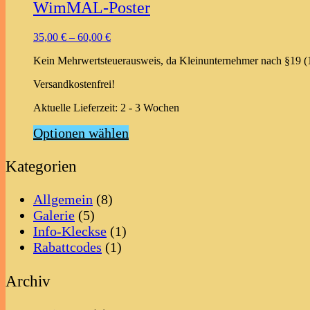
WimMAL-Poster
35,00
€
–
60,00
€
Kein Mehrwertsteuerausweis, da Kleinunternehmer nach §19 (
Versandkostenfrei!
Aktuelle Lieferzeit:
2 - 3 Wochen
Dieses
Optionen wählen
Produkt
weist
Kategorien
mehrere
Varianten
auf.
Allgemein
(8)
Die
Galerie
(5)
Optionen
Info-Kleckse
(1)
können
auf
Rabattcodes
(1)
der
Produktseite
Archiv
gewählt
werden