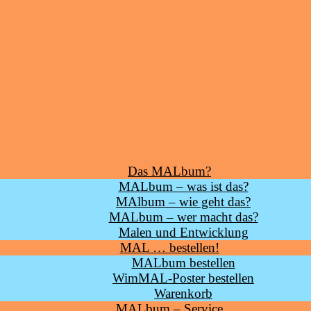
Das MALbum?
MALbum – was ist das?
MAlbum – wie geht das?
MALbum – wer macht das?
Malen und Entwicklung
MAL … bestellen!
MALbum bestellen
WimMAL-Poster bestellen
Warenkorb
MALbum – Service