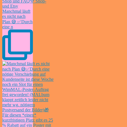
Manchmal läuft
es nicht nach
Plan 😅 ✅Durch
eine n