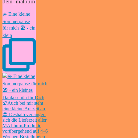
dein_malbum
☀️ Eine kleine
Sommerpause
für mich 🏖️ - ein
klein