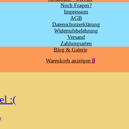
Noch Fragen?
Impressum
AGB
Datenschutzerklärung
Widerrufsbelehrung
Versand
Zahlungsarten
Blog & Galerie
Warenkorb
Warenkorb anzeigen
0
anzeigen
l :(
h