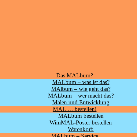
Das MALbum?
MALbum – was ist das?
MAlbum – wie geht das?
MALbum – wer macht das?
Malen und Entwicklung
MAL … bestellen!
MALbum bestellen
WimMAL-Poster bestellen
Warenkorb
MALbum – Service